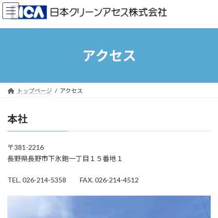
コ
ナ
ン
ビ
テ
ゲ
ン
ー
ツ
シ
アクセス
へ
ョ
ス
ン
キ
に
ッ
移
トップページ
アクセス
プ
動
本社
〒381-2216
長野県長野市下氷鉋一丁目１５番地１
TEL. 026-214-5358 FAX. 026-214-4512