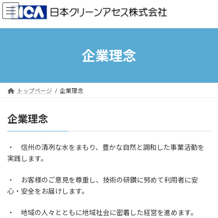
コ
ナ
ン
ビ
テ
ゲ
ン
ー
ツ
シ
企業理念
へ
ョ
ス
ン
キ
に
ッ
移
トップページ
企業理念
プ
動
企業理念
・ 信州の清冽な水をまもり、豊かな自然と調和した事業活動を
実践します。
・ お客様のご意見を尊重し、技術の研鑽に努めて利用者に安
心・安全をお届けします。
・ 地域の人々とともに地域社会に密着した経営を進めます。